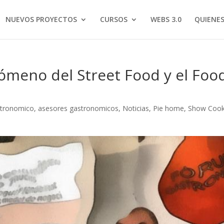
NUEVOS PROYECTOS
CURSOS
WEBS 3.0
QUIENE
ómeno del Street Food y el Foo
stronomico
,
asesores gastronomicos
,
Noticias
,
Pie home
,
Show Cook