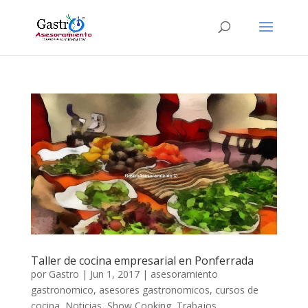
Taller de cocina empresarial en Ponferrada
por
Gastro
|
Jun 1, 2017
|
asesoramiento
gastronomico
,
asesores gastronomicos
,
cursos de
cocina
,
Noticias
,
Show Cooking
,
Trabajos