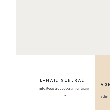
E-MAIL GENERAL :
AD
info@gastroasesoramiento.co
m
admi