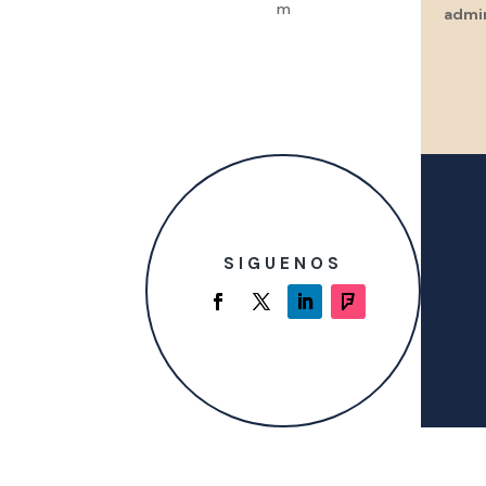
m
admi
SIGUENOS