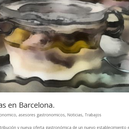
as en Barcelona.
ronomico
,
asesores gastronomicos
,
Noticias
,
Trabajos
tribución y nueva oferta gastronómica de un nuevo establecimiento e