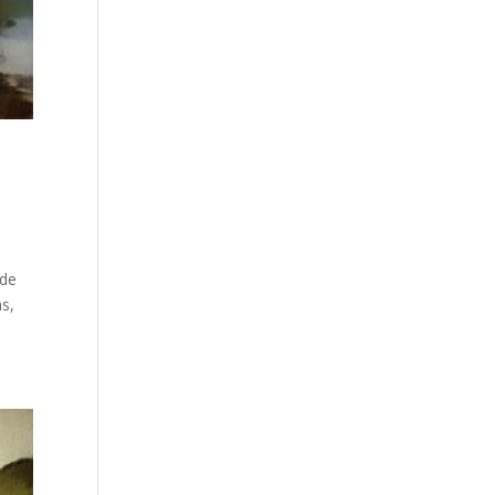
 de
as,