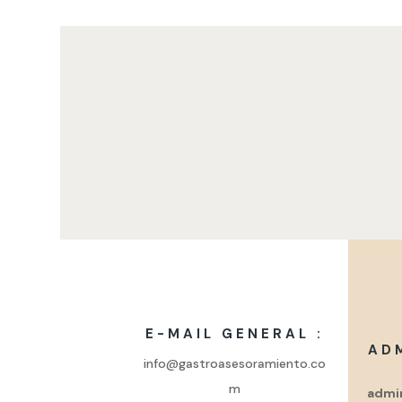
E-MAIL GENERAL :
AD
info@gastroasesoramiento.co
m
admi